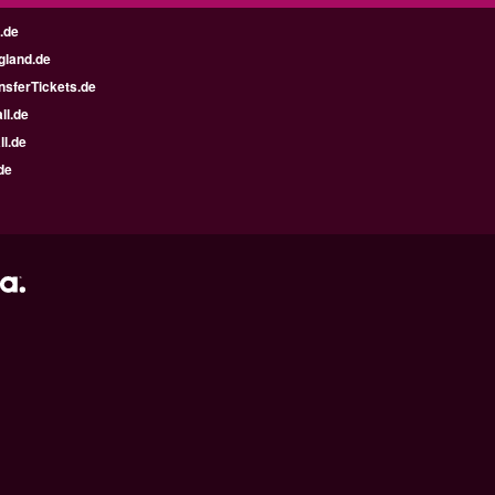
.de
gland.de
nsferTickets.de
ll.de
ll.de
de