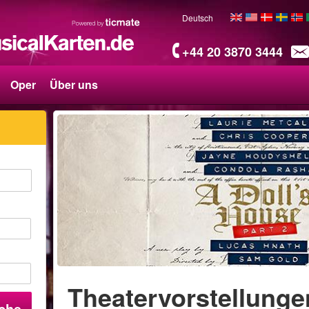
Deutsch
+44 20 3870 3444
Oper
Über uns
Theatervorstellung
che