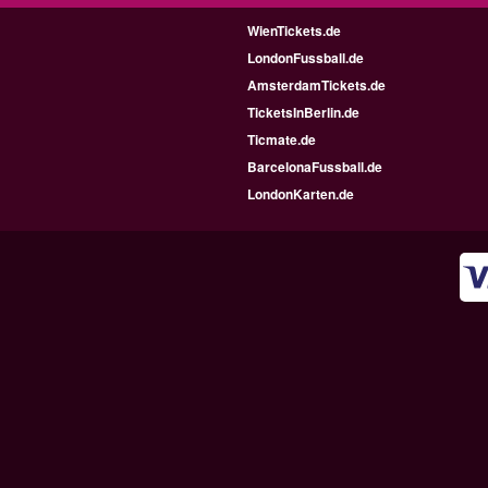
WienTickets.de
LondonFussball.de
AmsterdamTickets.de
TicketsInBerlin.de
Ticmate.de
BarcelonaFussball.de
LondonKarten.de