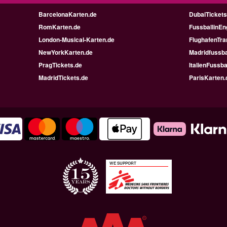
BarcelonaKarten.de
DubaiTickets
RomKarten.de
FussballinEn
London-Musical-Karten.de
FlughafenTra
NewYorkKarten.de
Madridfussba
PragTickets.de
ItalienFussba
MadridTickets.de
ParisKarten.
WE SUPPORT